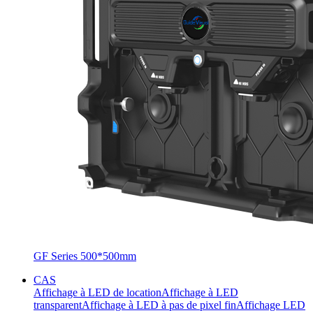
GF Series 500*500mm
CAS
Affichage à LED de location
Affichage à LED
transparent
Affichage à LED à pas de pixel fin
Affichage LED