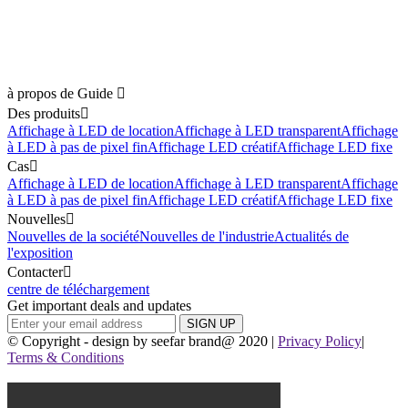
à propos de Guide

Des produits

Affichage à LED de location
Affichage à LED transparent
Affichage
à LED à pas de pixel fin
Affichage LED créatif
Affichage LED fixe
Cas

Affichage à LED de location
Affichage à LED transparent
Affichage
à LED à pas de pixel fin
Affichage LED créatif
Affichage LED fixe
Nouvelles

Nouvelles de la société
Nouvelles de l'industrie
Actualités de
l'exposition
Contacter

centre de téléchargement
Get important deals and updates
SIGN UP
© Copyright - design by seefar brand@ 2020 |
Privacy Policy
|
Terms & Conditions